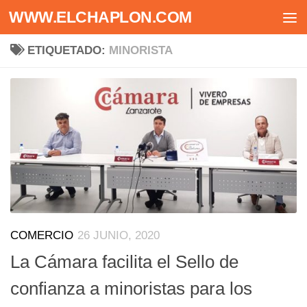
WWW.ELCHAPLON.COM
Saltar al contenido
ETIQUETADO:
MINORISTA
COMERCIO
26 JUNIO, 2020
La Cámara facilita el Sello de
confianza a minoristas para los