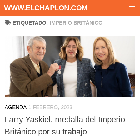
WWW.ELCHAPLON.COM
Saltar al contenido
ETIQUETADO:
IMPERIO BRITÁNICO
AGENDA
1 FEBRERO, 2023
Larry Yaskiel, medalla del Imperio
Británico por su trabajo