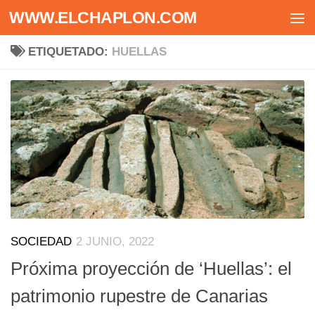
WWW.ELCHAPLON.COM
Saltar al contenido
ETIQUETADO:
HUELLAS
SOCIEDAD
2 JUNIO, 2022
Próxima proyección de ‘Huellas’: el
patrimonio rupestre de Canarias