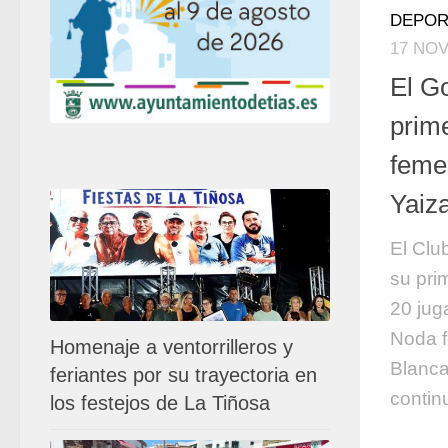
DEPOR
17 NOV
El G
prime
femen
Yaiz
El Clu
su pri
20 jug
Noda f
Homenaje a ventorrilleros y
Blanca
feriantes por su trayectoria en
contin
los festejos de La Tiñosa