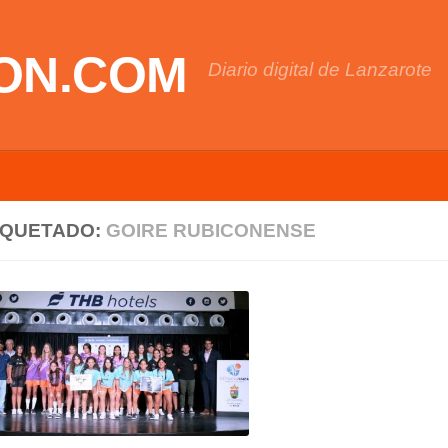
ON.COM
Diario digital de Lanzarote
IQUETADO:
GOIRE RUBICONENSE