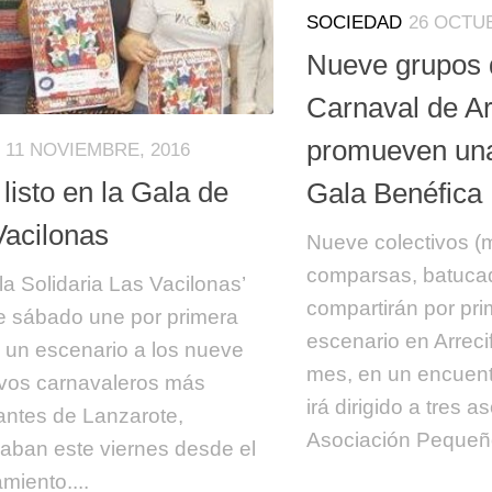
SOCIEDAD
26 OCTUB
Nueve grupos 
Carnaval de Ar
promueven una
11 NOVIEMBRE, 2016
listo en la Gala de
Gala Benéfica
Vacilonas
Nueve colectivos (
comparsas, batucad
la Solidaria Las Vacilonas’
compartirán por pr
e sábado une por primera
escenario en Arreci
 un escenario a los nueve
mes, en un encuent
ivos carnavaleros más
irá dirigido a tres a
antes de Lanzarote,
Asociación Pequeño
aban este viernes desde el
miento....