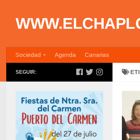
Saltar al contenido
WWW.ELCHAPL
Sociedad
Agenda
Canarias
ET
SEGUIR: