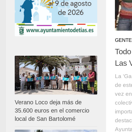
GENTE
Todo 
Las 
La ‘Ga
de est
vez en
Verano Loco deja más de
colect
35.600 euros en el comercio
import
local de San Bartolomé
destac
Ayunta