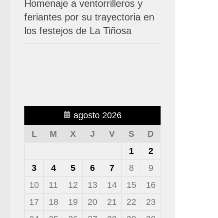
Homenaje a ventorrilleros y
feriantes por su trayectoria en
los festejos de La Tiñosa
agosto 2026
L
M
X
J
V
S
D
1
2
3
4
5
6
7
8
9
10
11
12
13
14
15
16
17
18
19
20
21
22
23