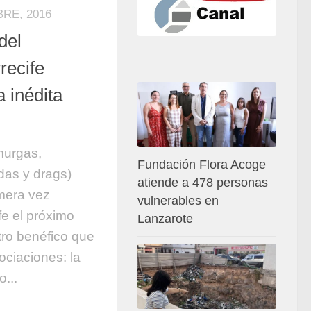
RE, 2016
del
recife
 inédita
murgas,
Fundación Flora Acoge
as y drags)
atiende a 478 personas
imera vez
vulnerables en
fe el próximo
Lanzarote
ro benéfico que
sociaciones: la
...