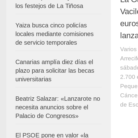
los festejos de La Tiñosa
Vaci
euro
Yaiza busca cinco policías
locales mediante comisiones
lanz
de servicio temporales
Varios
Arreci
Canarias amplía diez días el
sábad
plazo para solicitar las becas
2.700 
universitarias
Pequeñ
Cáncer
Beatriz Salazar: «Lanzarote no
de Escl
necesita anuncios sobre el
Palacio de Congresos»
El PSOE pone en valor «la