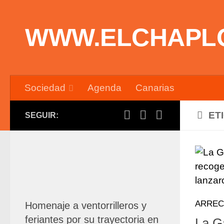
Saltar al contenido
WWW.ELCHAPL
Sociedad
Agenda
Canarias
ET
SEGUIR:
ARREC
Homenaje a ventorrilleros y
feriantes por su trayectoria en
La G