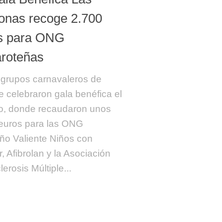
lonas recoge 2.700
s para ONG
aroteñas
 grupos carnavaleros de
fe celebraron gala benéfica el
o, donde recaudaron unos
euros para las ONG
o Valiente Niños con
, Afibrolan y la Asociación
erosis Múltiple...