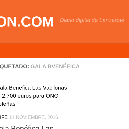
ON.COM
Diario digital de Lanzarote
IQUETADO:
GALA BVENÉFICA
IFE
14 NOVIEMBRE, 2016
ala Benéfica Las