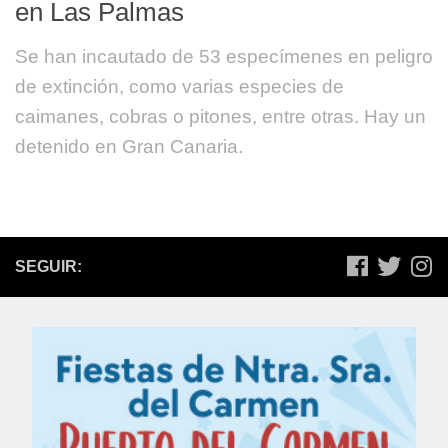
en Las Palmas
Se han incautado de 53 especímenes en peligro
de extinción, como varias especies de
caimanes, cobras o pitones, entre otras. Hay un
detenido en Gran Canaria.
SEGUIR: