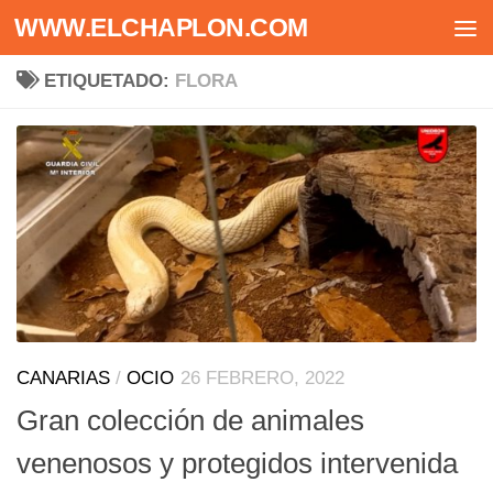
WWW.ELCHAPLON.COM
Saltar al contenido
ETIQUETADO:
FLORA
CANARIAS
/
OCIO
26 FEBRERO, 2022
Gran colección de animales
venenosos y protegidos intervenida