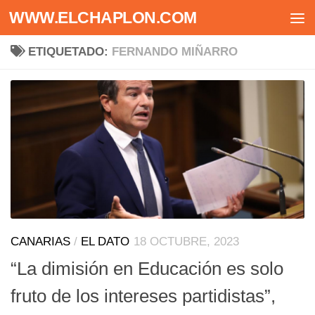
WWW.ELCHAPLON.COM
Saltar al contenido
ETIQUETADO:
FERNANDO MIÑARRO
CANARIAS
/
EL DATO
18 OCTUBRE, 2023
“La dimisión en Educación es solo
fruto de los intereses partidistas”,