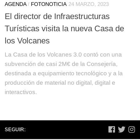
AGENDA
/
FOTONOTICIA
24 MARZO, 2023
El director de Infraestructuras
Turísticas visita la nueva Casa de
los Volcanes
La Casa de los Volcanes 3.0 contó con una
subvención de casi 2M€ de la Consejería,
destinada a equipamiento tecnológico y a la
producción de material no digital, digital e
interactivos.
SEGUIR: