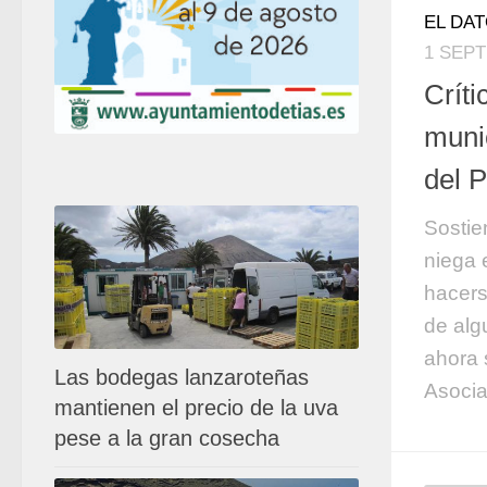
EL DA
1 SEPT
Críti
munic
del 
Sostie
niega 
hacers
de alg
ahora 
Las bodegas lanzaroteñas
Asocia
mantienen el precio de la uva
pese a la gran cosecha