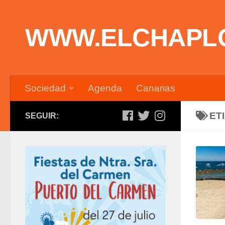
Saltar al contenido
WWW.ELCHAPL
Sociedad
Agenda
Canarias
ET
SEGUIR: