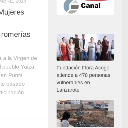
MBRE, 2018
 Mujeres
s romerías
 a la Virgen de
 pueblo Yaiza,
Fundación Flora Acoge
atiende a 478 personas
o en Punta
vulnerables en
ste pasado
Lanzarote
ticipación