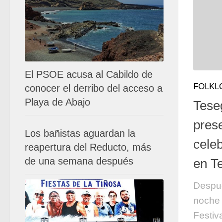
El PSOE acusa al Cabildo de
FOLKL
conocer el derribo del acceso a
Playa de Abajo
Tese
pres
Los bañistas aguardan la
cele
reapertura del Reducto, más
de una semana después
en T
Despué
noche 
Festiv