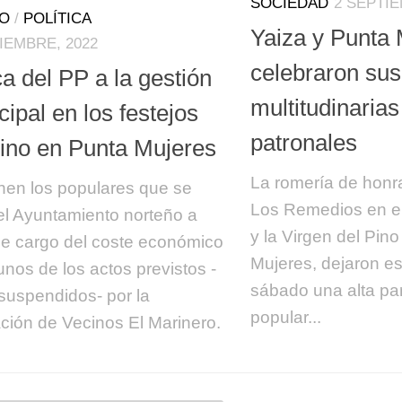
SOCIEDAD
2 SEPTIE
TO
/
POLÍTICA
Yaiza y Punta
IEMBRE, 2022
celebraron sus
ca del PP a la gestión
multitudinaria
ipal en los festejos
patronales
Pino en Punta Mujeres
La romería de honra
nen los populares que se
Los Remedios en el
el Ayuntamiento norteño a
y la Virgen del Pin
e cargo del coste económico
Mujeres, dejaron e
unos de los actos previstos -
sábado una alta par
suspendidos- por la
popular...
ción de Vecinos El Marinero.