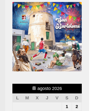
agosto 2026
L
M
X
J
V
S
D
1
2