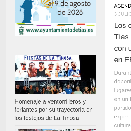
AGEND
3 JULI
Los 
Tías
con 
en 
Durant
deport
lugare
en un 
Homenaje a ventorrilleros y
partid
feriantes por su trayectoria en
experi
los festejos de La Tiñosa
cultura