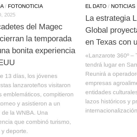
A
/
FOTONOTICIA
EL DATO
/
NOTICIAS
O, 2025
La estrategia 
cadetes del Magec
Global proyecta
 cierran la temporada
en Texas con u
una bonita experiencia
«Lanzarote 360º –
EEUU
tendrá lugar en San
Reunirá a operadore
e 13 días, los jóvenes
empresas agroalime
istas lanzaroteños visitaron
entidades culturale
s emblemáticos, compitieron
lazos históricos y 
torneo y asistieron a un
internacionalización 
o de la WNBA. Una
encia que combinó turismo,
 y deporte.