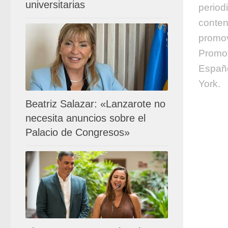
universitarias
period
conten
promov
Promotu
Españ
York.
Beatriz Salazar: «Lanzarote no
necesita anuncios sobre el
Palacio de Congresos»