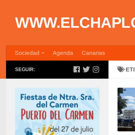
Saltar al contenido
WWW.ELCHAPL
Sociedad
Agenda
Canarias
ET
SEGUIR: