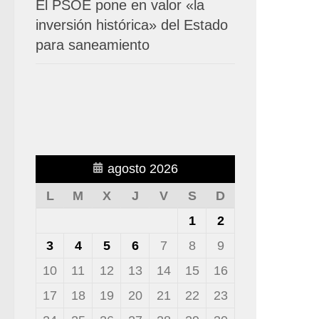
El PSOE pone en valor «la
inversión histórica» del Estado
para saneamiento
agosto 2026
L
M
X
J
V
S
D
1
2
3
4
5
6
7
8
9
10
11
12
13
14
15
16
17
18
19
20
21
22
23