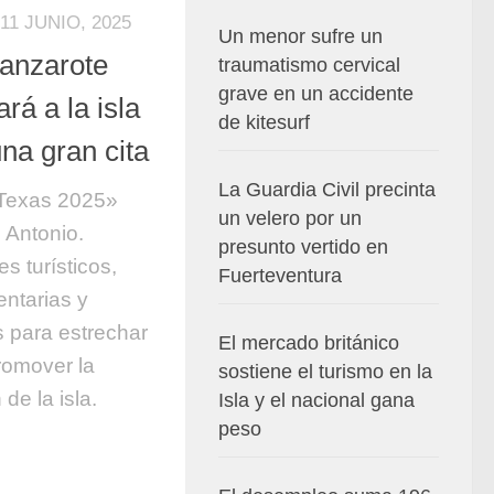
11 JUNIO, 2025
Un menor sufre un
Lanzarote
traumatismo cervical
grave en un accidente
rá a la isla
de kitesurf
na gran cita
La Guardia Civil precinta
 Texas 2025»
un velero por un
 Antonio.
presunto vertido en
s turísticos,
Fuerteventura
ntarias y
s para estrechar
El mercado británico
promover la
sostiene el turismo en la
de la isla.
Isla y el nacional gana
peso