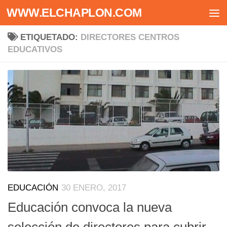
WWW.ELCHAPLON.COM
Saltar al contenido
ETIQUETADO:
DIRECTORES CENTROS
EDUCATIVOS
EDUCACIÓN
30 ENERO, 2017
Educación convoca la nueva
selección de directores para cubrir