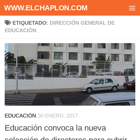
WWW.ELCHAPLON.COM
Saltar al contenido
ETIQUETADO:
DIRECCIÓN GENERAL DE
EDUCACIÓN
EDUCACIÓN
30 ENERO, 2017
Educación convoca la nueva
selección de directores para cubrir