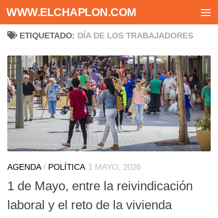
WWW.ELCHAPLON.COM
Saltar al contenido
ETIQUETADO:
DÍA DE LOS TRABAJADORES
AGENDA
/
POLÍTICA
1 MAYO, 2026
1 de Mayo, entre la reivindicación
laboral y el reto de la vivienda