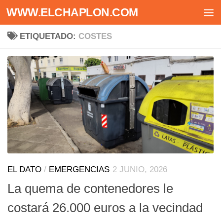
WWW.ELCHAPLON.COM
Saltar al contenido
ETIQUETADO:
COSTES
EL DATO
/
EMERGENCIAS
2 JUNIO, 2026
La quema de contenedores le
costará 26.000 euros a la vecindad