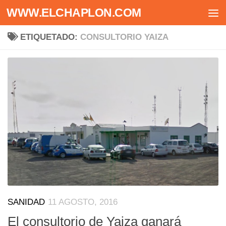
WWW.ELCHAPLON.COM
Saltar al contenido
ETIQUETADO:
CONSULTORIO YAIZA
SANIDAD
11 AGOSTO, 2016
El consultorio de Yaiza ganará