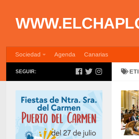
Saltar al contenido
WWW.ELCHAPL
Sociedad
Agenda
Canarias
ET
SEGUIR: