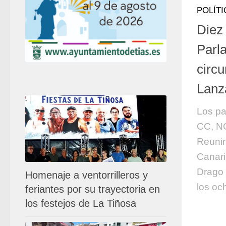
POLÍTI
Diez
Parl
circu
Lanz
Los pa
CC, NC
Reunir
Canari
Drago 
Homenaje a ventorrilleros y
los oc
feriantes por su trayectoria en
los festejos de La Tiñosa