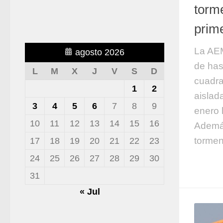
torm
prime
La AEM
agosto 2026
de has
L
M
X
J
V
S
D
cuadra
1
2
aislad
3
4
5
6
7
8
9
enero 
10
11
12
13
14
15
16
Además
tormen
17
18
19
20
21
22
23
24
25
26
27
28
29
30
31
« Jul