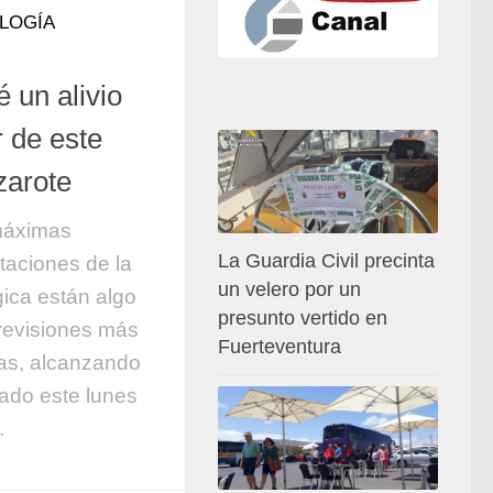
LOGÍA
 un alivio
r de este
zarote
máximas
La Guardia Civil precinta
staciones de la
un velero por un
ica están algo
presunto vertido en
previsiones más
Fuerteventura
as, alcanzando
vado este lunes
.