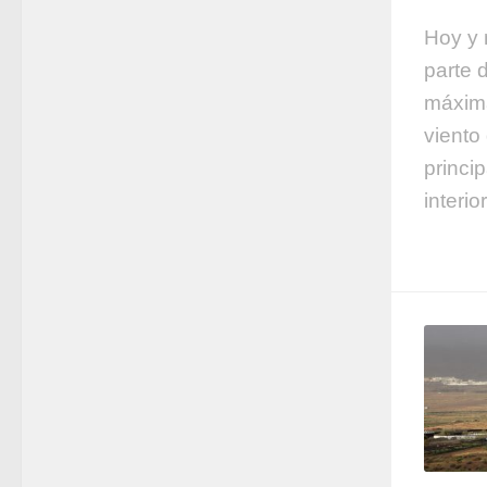
Hoy y 
parte 
máxima
viento
princi
interio