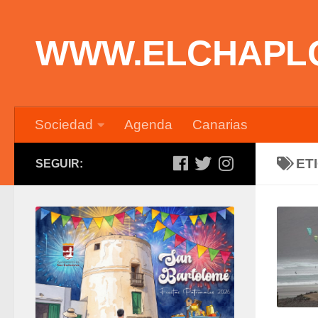
Saltar al contenido
WWW.ELCHAPL
Sociedad
Agenda
Canarias
ET
SEGUIR: