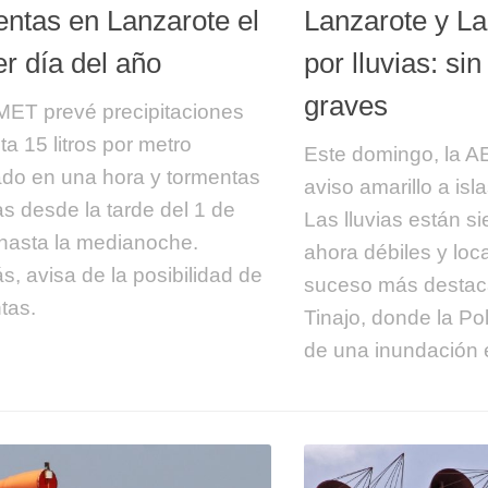
entas en Lanzarote el
Lanzarote y L
r día del año
por lluvias: si
graves
ET prevé precipitaciones
ta 15 litros por metro
Este domingo, la A
do en una hora y tormentas
aviso amarillo a isla
as desde la tarde del 1 de
Las lluvias están s
hasta la medianoche.
ahora débiles y loca
, avisa de la posibilidad de
suceso más destac
tas.
Tinajo, donde la Pol
de una inundación e