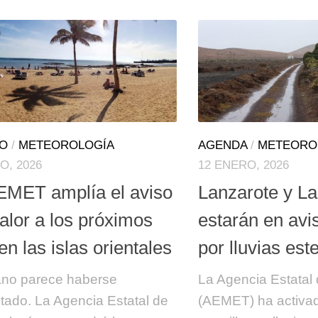
TO
/
METEOROLOGÍA
AGENDA
/
METEORO
O, 2026
12 ENERO, 2026
EMET amplía el aviso
Lanzarote y L
alor a los próximos
estarán en avi
en las islas orientales
por lluvias est
ano parece haberse
La Agencia Estatal
tado. La Agencia Estatal de
(AEMET) ha activad