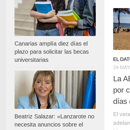
Canarias amplía diez días el
plazo para solicitar las becas
universitarias
EL DA
24 MAY
La A
por c
días 
El ver
Beatriz Salazar: «Lanzarote no
adelan
necesita anuncios sobre el