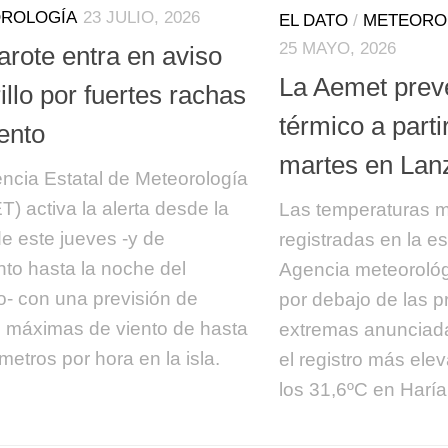
ROLOGÍA
23 JULIO, 2026
EL DATO
/
METEORO
25 MAYO, 2026
arote entra en aviso
La Aemet prevé
llo por fuertes rachas
térmico a parti
ento
martes en Lan
ncia Estatal de Meteorología
) activa la alerta desde la
Las temperaturas 
de este jueves -y de
registradas en la e
o hasta la noche del
Agencia meteorológ
- con una previsión de
por debajo de las 
 máximas de viento de hasta
extremas anunciad
metros por hora en la isla.
el registro más ele
los 31,6ºC en Haría