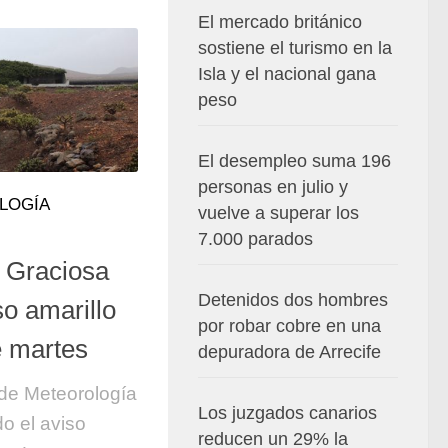
El mercado británico
sostiene el turismo en la
Isla y el nacional gana
peso
El desempleo suma 196
personas en julio y
LOGÍA
vuelve a superar los
7.000 parados
a Graciosa
Detenidos dos hombres
so amarillo
por robar cobre en una
e martes
depuradora de Arrecife
 de Meteorología
Los juzgados canarios
o el aviso
reducen un 29% la