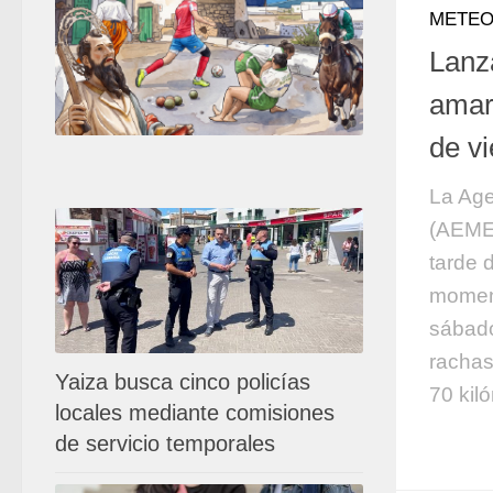
METEO
Lanz
amari
de vi
La Age
(AEMET
tarde 
moment
sábado
rachas
Yaiza busca cinco policías
70 kiló
locales mediante comisiones
de servicio temporales