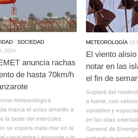
IDAD
/
SOCIEDAD
METEOROLOGÍA
16 
O, 2024
El viento alisi
EMET anuncia rachas
notar en las is
iento de hasta 70km/h
el fin de sema
anzarote
Soplará del nordes
ncia meteorológica
a fuerte, con veloc
la marca el aviso amarillo a
variables y especia
de la tarde del miércoles.
en las islas orienta
n se espera mala mar en la
General de Emerge
el canal entre Lanzarote y la