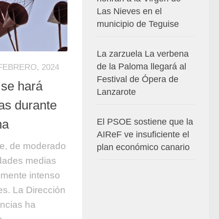
Las Nieves en el
municipio de Teguise
La zarzuela La verbena
de la Paloma llegará al
FEBRERO, 2024
Festival de Ópera de
o se hará
Lanzarote
las durante
na
El PSOE sostiene que la
AIReF ve insuficiente el
te, de moderado
plan económico canario
idades medias
lmente intenso
les. La Dirección
ncias ha