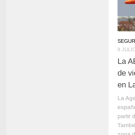
SEGUR
8 JULI
La A
de v
en L
La Age
españo
partir 
Tambié
zona d