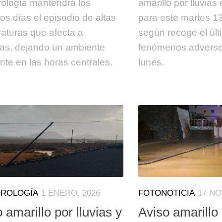
ología mantendrá los
amarillo por lluvias
os días el episodio de altas
para este martes 1
aturas que afecta a
según recoge el últ
as, dejando un ambiente
fenómenos adversos
nte en las horas centrales.
lunes.
ROLOGÍA
1 ENERO, 2026
FOTONOTICIA
17 NO
 amarillo por lluvias y
Aviso amarillo