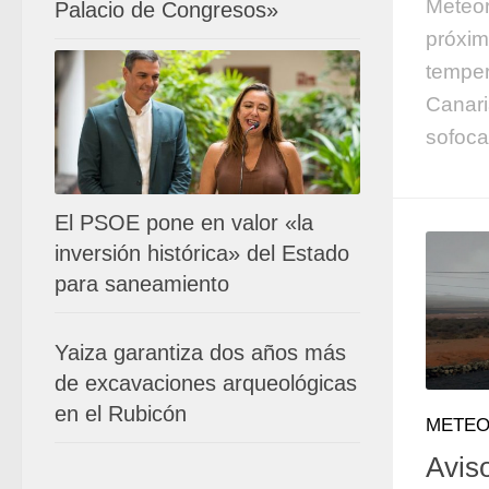
Meteor
Palacio de Congresos»
próxim
temper
Canari
sofoca
El PSOE pone en valor «la
inversión histórica» del Estado
para saneamiento
Yaiza garantiza dos años más
de excavaciones arqueológicas
en el Rubicón
METEO
Aviso