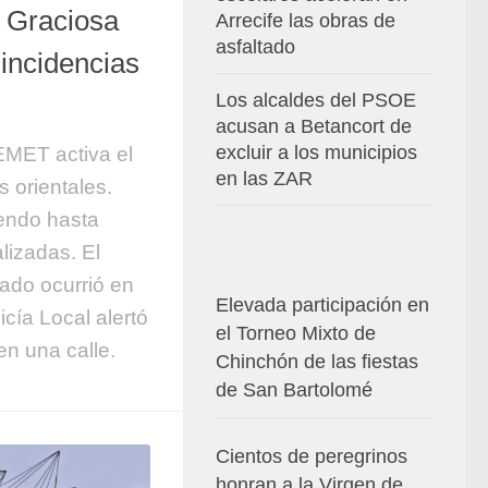
a Graciosa
Arrecife las obras de
asfaltado
n incidencias
Los alcaldes del PSOE
acusan a Betancort de
excluir a los municipios
EMET activa el
en las ZAR
s orientales.
iendo hasta
lizadas. El
ado ocurrió en
Elevada participación en
icía Local alertó
el Torneo Mixto de
n una calle.
Chinchón de las fiestas
de San Bartolomé
Cientos de peregrinos
honran a la Virgen de