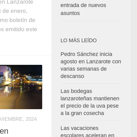
 en Lanzarote
entrada de nuevos
3 de enero,
asuntos
imo boletín de
 emitido este
LO MÁS LEÍDO
Pedro Sánchez inicia
agosto en Lanzarote con
varias semanas de
descanso
Las bodegas
lanzaroteñas mantienen
el precio de la uva pese
a la gran cosecha
VIEMBRE, 2024
Las vacaciones
 en
escolares aceleran en