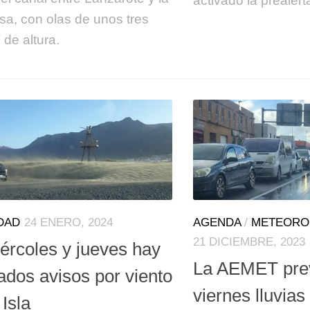
activado la prealert
sa, con olas de unos tres
 de altura.
DAD
24 ENERO, 2024
AGENDA
/
METEORO
21 DICIEMBRE, 2023
ércoles y jueves hay
La AEMET prev
ados avisos por viento
viernes lluvia
 Isla