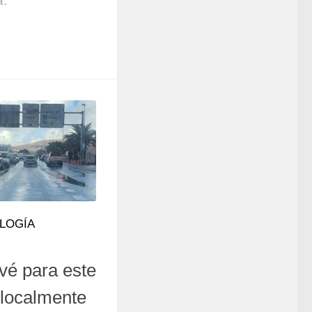
a.
LOGÍA
é para este
s localmente