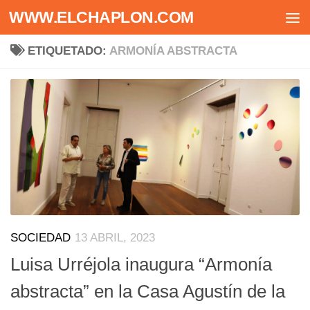
WWW.ELCHAPLON.COM
Saltar al contenido
ETIQUETADO:
ARMONÍA ABSTRACTA
SOCIEDAD
13 ABRIL, 2023
Luisa Urréjola inaugura “Armonía
abstracta” en la Casa Agustín de la