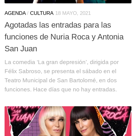
AGENDA
/
CULTURA
18 MAYO, 2021
Agotadas las entradas para las
funciones de Nuria Roca y Antonia
San Juan
La comedia ‘La gran depresión’, dirigida por
Félix Sabroso, se presenta el sábado en el
Teatro Municipal de San Bartolomé, en dos
funciones. Hace días que no hay entradas.