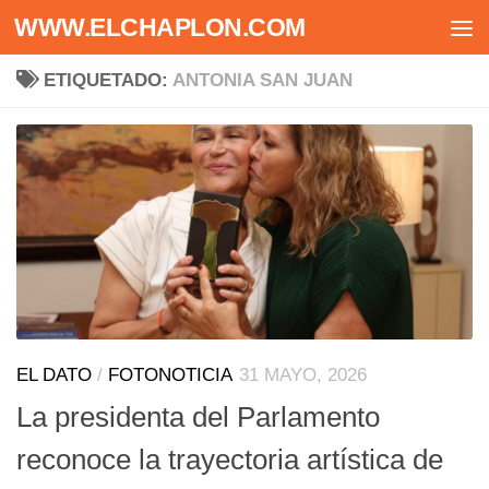
WWW.ELCHAPLON.COM
Saltar al contenido
ETIQUETADO:
ANTONIA SAN JUAN
EL DATO
/
FOTONOTICIA
31 MAYO, 2026
La presidenta del Parlamento
reconoce la trayectoria artística de