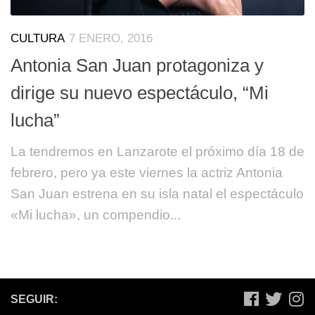
CULTURA
7 ENERO, 2016
Antonia San Juan protagoniza y
dirige su nuevo espectáculo, “Mi
lucha”
La tendremos en Lanzarote el próximo día 18 de
febrero, pero ya este viernes la actriz Antonia
San Juan estrena en su isla natal el espectáculo
«Mi lucha», un compendio...
SEGUIR: