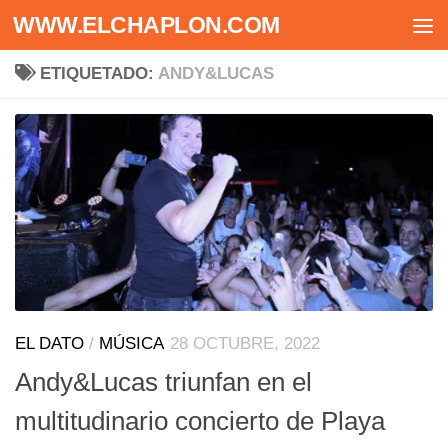
WWW.ELCHAPLON.COM
Saltar al contenido
ETIQUETADO:
ANDY&LUCAS
EL DATO
/
MÚSICA
28 OCTUBRE, 2022
Andy&Lucas triunfan en el
multitudinario concierto de Playa