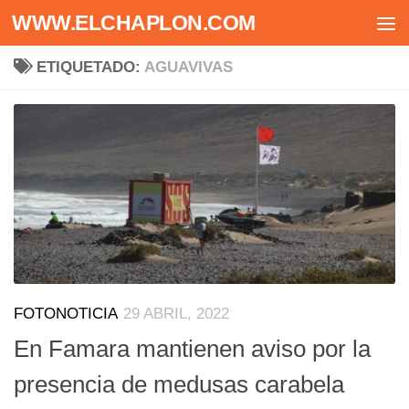
WWW.ELCHAPLON.COM
Saltar al contenido
ETIQUETADO:
AGUAVIVAS
FOTONOTICIA
29 ABRIL, 2022
En Famara mantienen aviso por la
presencia de medusas carabela