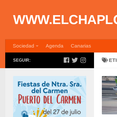
Saltar al contenido
WWW.ELCHAPL
Sociedad
Agenda
Canarias
ET
SEGUIR: