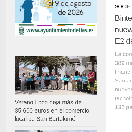
SOCIE
Bint
nuev
E2 d
La com
389 mi
financ
Santan
nuevas
tecnol
Verano Loco deja más de
132 pa
35.600 euros en el comercio
local de San Bartolomé