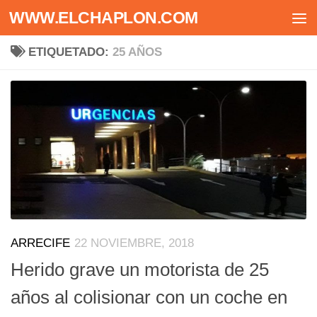
WWW.ELCHAPLON.COM
Saltar al contenido
ETIQUETADO:
25 AÑOS
ARRECIFE
22 NOVIEMBRE, 2018
Herido grave un motorista de 25
años al colisionar con un coche en