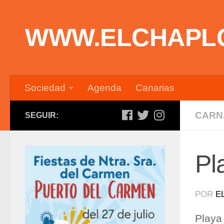
Saltar al contenido
WWW.ELCHAPL
Sociedad
Agenda
Canarias
CARN
SEGUIR:
Pl
POR
E
Playa