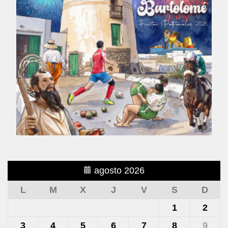
agosto 2026
L
M
X
J
V
S
D
1
2
3
4
5
6
7
8
9