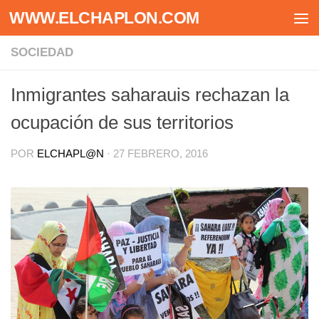
WWW.ELCHAPLON.COM
Saltar al contenido
SOCIEDAD
Inmigrantes saharauis rechazan la
ocupación de sus territorios
POR
ELCHAPL@N
·
27 FEBRERO, 2016