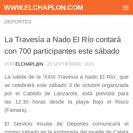
WWW.ELCHAPLON.COM
Saltar al contenido
DEPORTES
La Travesía a Nado El Río contará
con 700 participantes este sábado
POR
ELCHAPL@N
·
29 SEPTIEMBRE, 2015
La salida de la ‘XXIII Travesía a Nado El Río’, que
se celebrará este sábado 3 de octubre organizada
por el Cabildo de Lanzarote, está prevista para
las 12.30 horas desde la playa Bajo el Risco
(Famara).
El Servicio Insular de Deportes comunicará el
mismo sábado en la explanada del muelle de Caleta