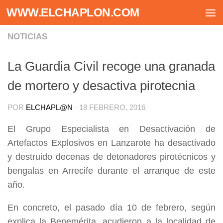
WWW.ELCHAPLON.COM
Saltar al contenido
NOTICIAS
La Guardia Civil recoge una granada
de mortero y desactiva pirotecnia
POR
ELCHAPL@N
·
18 FEBRERO, 2016
El Grupo Especialista en Desactivación de
Artefactos Explosivos en Lanzarote ha desactivado
y destruido decenas de detonadores pirotécnicos y
bengalas en Arrecife durante el arranque de este
año.
En concreto, el pasado día 10 de febrero, según
explica la Benemérita, acudieron a la localidad de