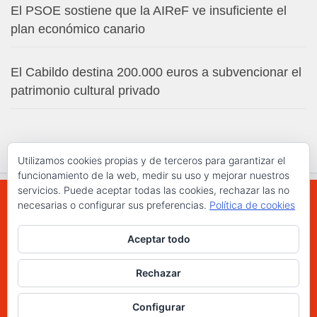
El PSOE sostiene que la AIReF ve insuficiente el
plan económico canario
El Cabildo destina 200.000 euros a subvencionar el
patrimonio cultural privado
Utilizamos cookies propias y de terceros para garantizar el
funcionamiento de la web, medir su uso y mejorar nuestros
servicios. Puede aceptar todas las cookies, rechazar las no
necesarias o configurar sus preferencias.
Política de cookies
WWW.ELCHAPLON.COM © 2026. Todos los
Aceptar todo
derechos reservados.
Funciona con
- Diseñado con el
Tema Hueman
Rechazar
Configurar