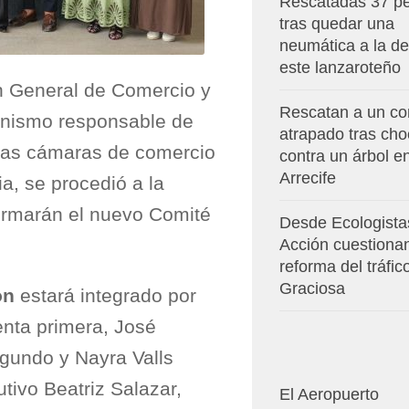
Rescatadas 37 p
tras quedar una
neumática a la de
este lanzaroteño
ón General de Comercio y
Rescatan a un co
anismo responsable de
atrapado tras cho
 las cámaras de comercio
contra un árbol e
Arrecife
a, se procedió a la
ormarán el nuevo Comité
Desde Ecologista
Acción cuestionan
reforma del tráfic
Graciosa
ón
estará integrado por
nta primera, José
gundo y Nayra Valls
tivo Beatriz Salazar,
El Aeropuerto