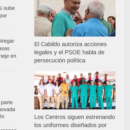
S sube
por
tregar
El Cabildo autoriza acciones
asas
legales y el PSOE habla de
neje en
persecución política
 parte
enovada
és
Los Centros siguen estrenando
los uniformes diseñados por