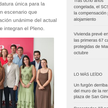
Tras ocho años
atura única para la
congelada, el SC
un escenario que
la compensación 
alojamiento
cación unánime del actual
e integran el Pleno.
Vivienda prevé en
las primeras 67 c
protegidas de Ma
octubre
LO MÁS LEÍDO
Un furgón derriba
del muro de la r
plaza de San Gin