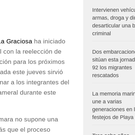
Intervienen vehíc
armas, droga y di
desarticular una 
criminal
La Graciosa
ha iniciado
l con la reelección de
Dos embarcacion
sitúan esta jorna
ción para los próximos
92 los migrantes
rada este jueves sirvió
rescatados
ar a los integrantes del
cameral durante este
La memoria mari
une a varias
generaciones en 
festejos de Playa
Cámara no supone una
rás que el proceso