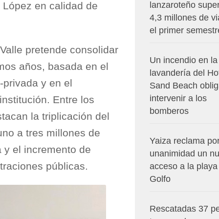
lanzaroteño super
s López en calidad de
4,3 millones de vi
el primer semestr
alle pretende consolidar
Un incendio en la
timos años, basada en el
lavandería del Ho
-privada y en el
Sand Beach oblig
intervenir a los
institución. Entre los
bomberos
tacan la triplicación del
no a tres millones de
Yaiza reclama po
ca y el incremento de
unanimidad un n
traciones públicas.
acceso a la playa
Golfo
Rescatadas 37 p