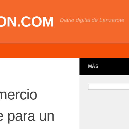
ON.COM
Diario digital de Lanzarote
MÁS
Buscar
mercio
le para un