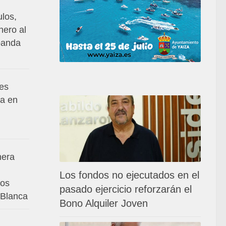
ulos,
nero al
banda
es
da en
nera
Los fondos no ejecutados en el
los
pasado ejercicio reforzarán el
 Blanca
Bono Alquiler Joven