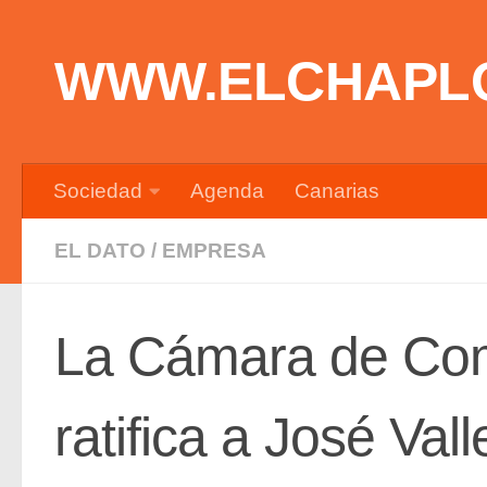
Saltar al contenido
WWW.ELCHAPL
Sociedad
Agenda
Canarias
EL DATO
/
EMPRESA
La Cámara de Co
ratifica a José Val