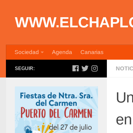
Saltar al contenido
WWW.ELCHAPL
Sociedad
Agenda
Canarias
NOTIC
SEGUIR:
Un
en