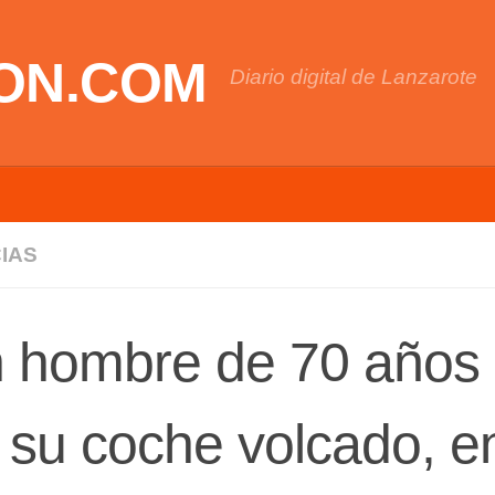
ON.COM
Diario digital de Lanzarote
IAS
 hombre de 70 años e
 su coche volcado, 