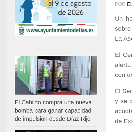
POR
E
Un ho
sobre
La As
El Ce
alert
con un
El Se
y se 
El Cabildo compra una nueva
bomba para ganar capacidad
acudí
de impulsión desde Díaz Rijo
de Ex