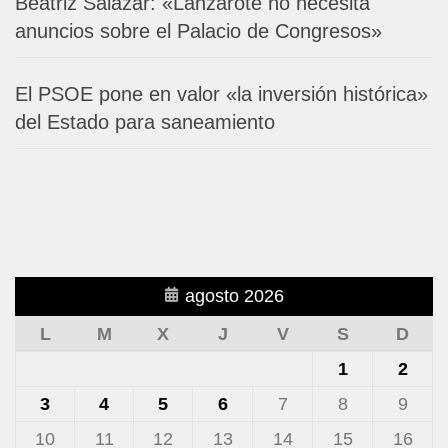
Beatriz Salazar: «Lanzarote no necesita
anuncios sobre el Palacio de Congresos»
El PSOE pone en valor «la inversión histórica»
del Estado para saneamiento
agosto 2026
L
M
X
J
V
S
D
1
2
3
4
5
6
7
8
9
10
11
12
13
14
15
16