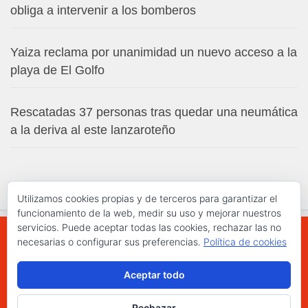
obliga a intervenir a los bomberos
Yaiza reclama por unanimidad un nuevo acceso a la
playa de El Golfo
Rescatadas 37 personas tras quedar una neumática
a la deriva al este lanzaroteño
Utilizamos cookies propias y de terceros para garantizar el
funcionamiento de la web, medir su uso y mejorar nuestros
servicios. Puede aceptar todas las cookies, rechazar las no
necesarias o configurar sus preferencias.
Política de cookies
WWW.ELCHAPLON.COM © 2026. Todos los
Aceptar todo
derechos reservados.
Funciona con
- Diseñado con el
Tema Hueman
Rechazar