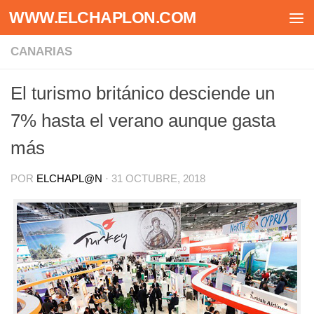
WWW.ELCHAPLON.COM
Saltar al contenido
CANARIAS
El turismo británico desciende un
7% hasta el verano aunque gasta
más
POR
ELCHAPL@N
·
31 OCTUBRE, 2018