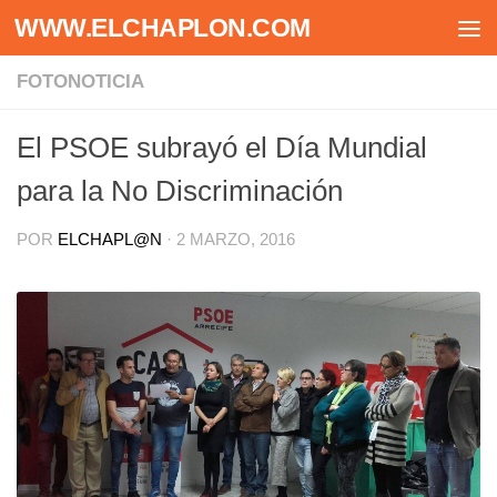
WWW.ELCHAPLON.COM
Saltar al contenido
FOTONOTICIA
El PSOE subrayó el Día Mundial
para la No Discriminación
POR
ELCHAPL@N
·
2 MARZO, 2016