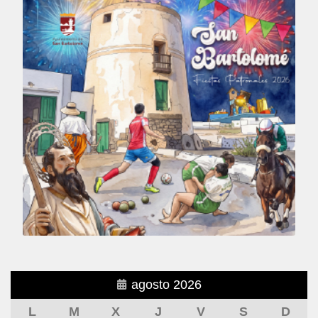
agosto 2026
L
M
X
J
V
S
D