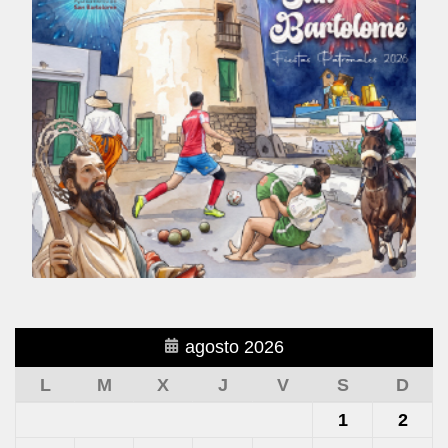
agosto 2026
L
M
X
J
V
S
D
1
2