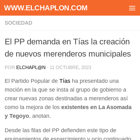
WWW.ELCHAPLON.COM
Saltar al contenido
SOCIEDAD
El PP demanda en Tías la creación
de nuevos merenderos municipales
POR
ELCHAPL@N
·
11 OCTUBRE, 2023
El Partido Popular de
Tías
ha presentado una
moción en la que se insta al grupo de gobierno a
crear nuevas zonas destinadas a merenderos así
como la mejora de los
existentes en La Asomada
y Tegoyo
, anotan.
Desde las filas del PP defienden este tipo de
equipamientos de esparcimiento y ocio continuado