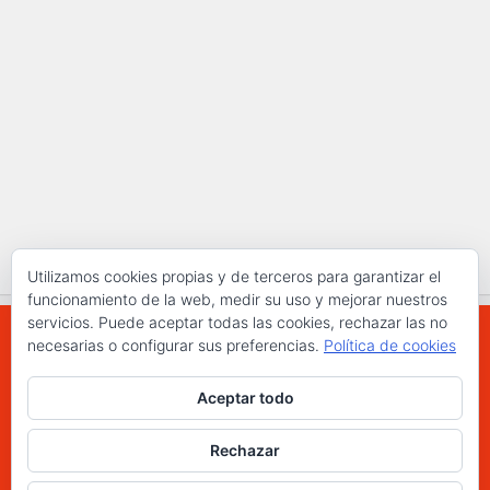
Utilizamos cookies propias y de terceros para garantizar el
funcionamiento de la web, medir su uso y mejorar nuestros
servicios. Puede aceptar todas las cookies, rechazar las no
necesarias o configurar sus preferencias.
Política de cookies
WWW.ELCHAPLON.COM © 2026. Todos los
Aceptar todo
derechos reservados.
Funciona con
- Diseñado con el
Tema Hueman
Rechazar