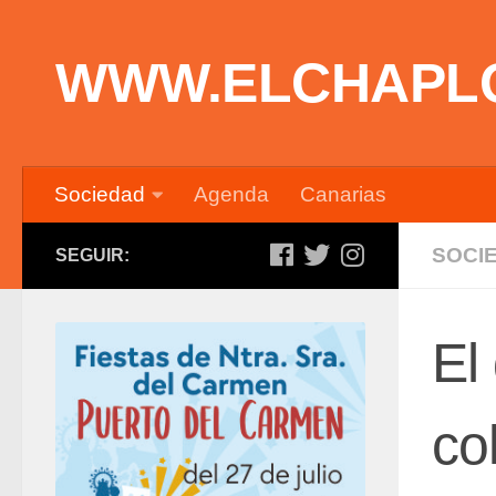
Saltar al contenido
WWW.ELCHAPL
Sociedad
Agenda
Canarias
SOCI
SEGUIR:
El
co