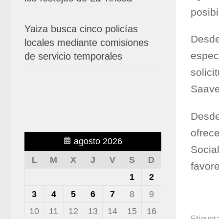
posibi
Yaiza busca cinco policías
Desde
locales mediante comisiones
especi
de servicio temporales
solic
Saave
Desde
ofrece
agosto 2026
Socia
L
M
X
J
V
S
D
favor
1
2
3
4
5
6
7
8
9
10
11
12
13
14
15
16
Etiquet