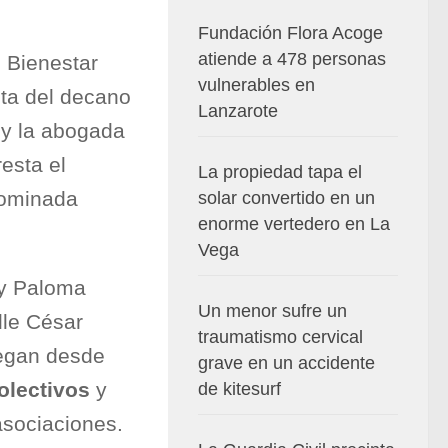
Fundación Flora Acoge
atiende a 478 personas
e Bienestar
vulnerables en
ita del decano
Lanzarote
 y la abogada
esta el
La propiedad tapa el
enominada
solar convertido en un
enorme vertedero en La
Vega
 y Paloma
Un menor sufre un
lle César
traumatismo cervical
iegan desde
grave en un accidente
olectivos
y
de kitesurf
asociaciones.