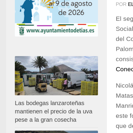
POR
E
El se
Socia
del C
Palom
consi
Conec
Nicol
Matas
Las bodegas lanzaroteñas
Manri
mantienen el precio de la uva
este 
pese a la gran cosecha
que de