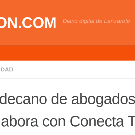
ON.COM
Diario digital de Lanzarote
EDAD
 decano de abogado
labora con Conecta T