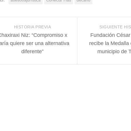
asesotíajurística
Conecta Tías
decano
HISTORIA PREVIA
SIGUIENTE HI
Chaxiraxi Niz: “Compromiso x
Fundación César
aría quiere ser una alternativa
recibe la Medalla
diferente”
municipio de 