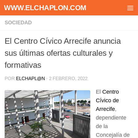
WWW.ELCHAPLON.COM
Saltar al contenido
SOCIEDAD
El Centro Cívico Arrecife anuncia
sus últimas ofertas culturales y
formativas
POR
ELCHAPL@N
·
2 FEBRERO, 2022
El
Centro
Cívico de
Arrecife
,
dependiente
de la
Concejalía de