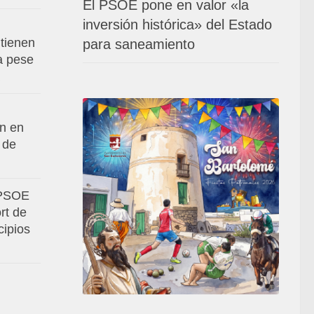
El PSOE pone en valor «la
inversión histórica» del Estado
tienen
para saneamiento
va pese
an en
 de
 PSOE
rt de
cipios