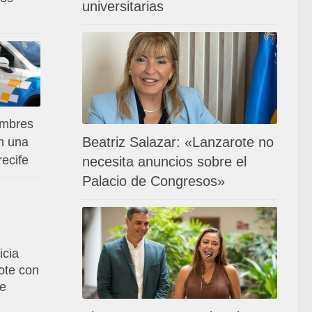
universitarias
ombres
Beatriz Salazar: «Lanzarote no
n una
ecife
necesita anuncios sobre el
Palacio de Congresos»
icia
ote con
de