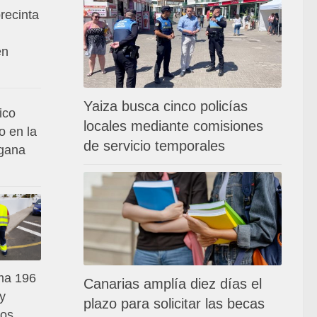
recinta
en
Yaiza busca cinco policías
ico
locales mediante comisiones
o en la
de servicio temporales
 gana
ma 196
Canarias amplía diez días el
 y
plazo para solicitar las becas
los