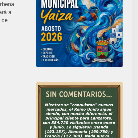
erbena
ará al
 de