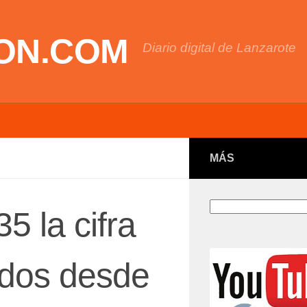
ON.COM
Diario digital de Lanzarote
MÁS
Buscar
5 la cifra
ados desde