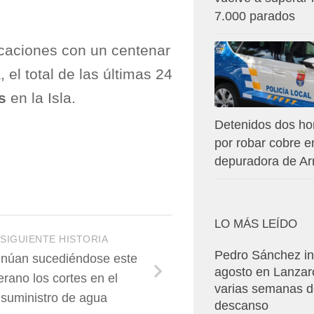
7.000 parados
caciones con un centenar
el total de las últimas 24
as
en la Isla.
Detenidos dos h
por robar cobre e
depuradora de Arr
LO MÁS LEÍDO
SIGUIENTE HISTORIA
Pedro Sánchez in
inúan sucediéndose este
agosto en Lanzar
erano los cortes en el
varias semanas 
suministro de agua
descanso