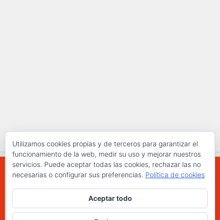
Utilizamos cookies propias y de terceros para garantizar el
funcionamiento de la web, medir su uso y mejorar nuestros
servicios. Puede aceptar todas las cookies, rechazar las no
necesarias o configurar sus preferencias.
Política de cookies
WWW.ELCHAPLON.COM © 2026. Todos los
Aceptar todo
derechos reservados.
Funciona con
- Diseñado con el
Tema Hueman