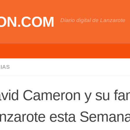
ON.COM
Diario digital de Lanzarote
IAS
vid Cameron y su fam
nzarote esta Seman