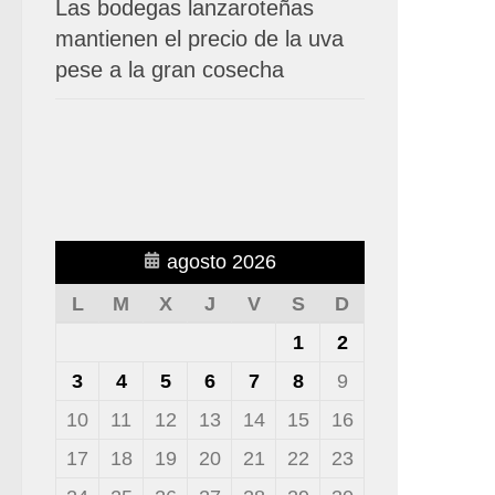
Las bodegas lanzaroteñas
mantienen el precio de la uva
pese a la gran cosecha
agosto 2026
L
M
X
J
V
S
D
1
2
3
4
5
6
7
8
9
10
11
12
13
14
15
16
17
18
19
20
21
22
23