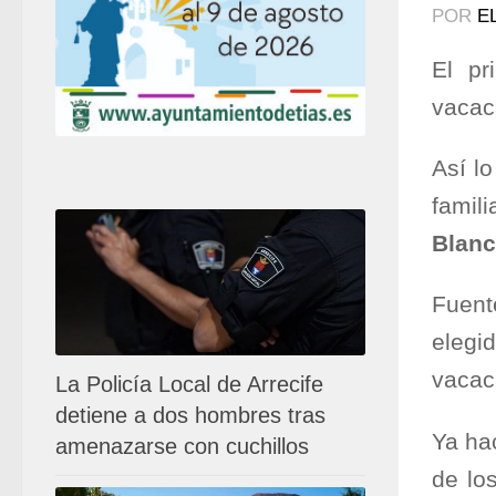
POR
E
El pr
vacac
Así l
famil
Blan
Fuent
elegi
vacac
La Policía Local de Arrecife
detiene a dos hombres tras
Ya ha
amenazarse con cuchillos
de lo