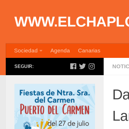
Saltar al contenido
WWW.ELCHAPL
Sociedad
Agenda
Canarias
NOTIC
SEGUIR:
Da
La