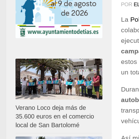
POR
E
La
Po
colabo
ejecut
campa
estos
un to
Duran
auto
Verano Loco deja más de
transp
35.600 euros en el comercio
vehíc
local de San Bartolomé
Así m