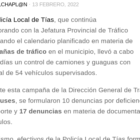
LCHAPL@N
·
13 FEBRERO, 2022
licía Local de Tías
, que continúa
rando con la Jefatura Provincial de Tráfico
ando el calendario planificado en materia de
ñas de tráfico
en el municipio, llevó a cabo
 días un control de camiones y guaguas con
tal de 54 vehículos supervisados.
te esta campaña de la Dirección General de Tr
buses
, se formularon 10 denuncias por deficien
orte y
17 denuncias
en materia de documentac
ulos.
ismo, efectivos de la Policía Local de Tías for