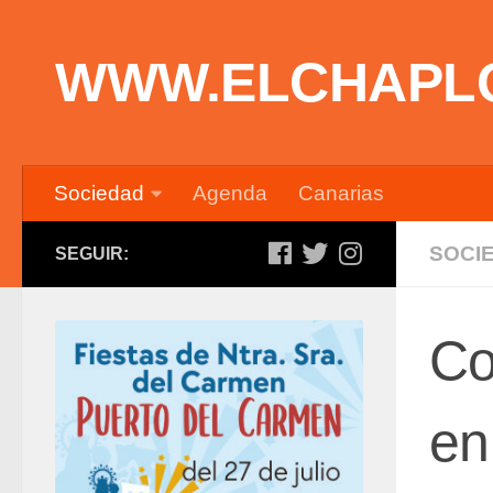
Saltar al contenido
WWW.ELCHAPL
Sociedad
Agenda
Canarias
SOCI
SEGUIR:
Co
en