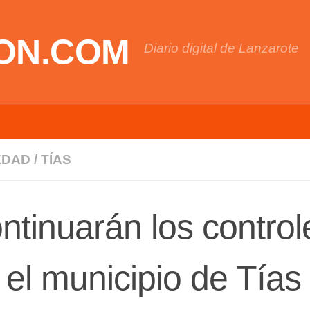
ON.COM
Diario digital de Lanzarote
EDAD
/
TÍAS
ntinuarán los control
 el municipio de Tías