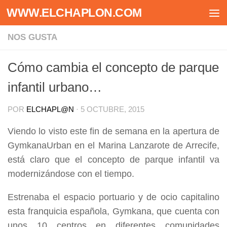
WWW.ELCHAPLON.COM
Saltar al contenido
NOS GUSTA
Cómo cambia el concepto de parque
infantil urbano…
POR
ELCHAPL@N
·
5 OCTUBRE, 2015
Viendo lo visto este fin de semana en la apertura de
GymkanaUrban en el Marina Lanzarote de Arrecife,
está claro que el concepto de parque infantil va
modernizándose con el tiempo.
Estrenaba el espacio portuario y de ocio capitalino
esta franquicia española, Gymkana, que cuenta con
unos 10 centros en diferentes comunidades