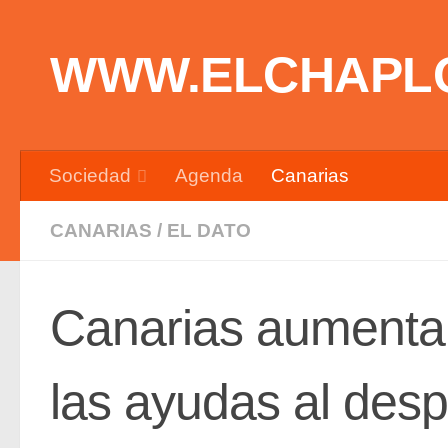
Saltar al contenido
WWW.ELCHAPL
Sociedad
Agenda
Canarias
CANARIAS
/
EL DATO
Canarias aumenta
las ayudas al des