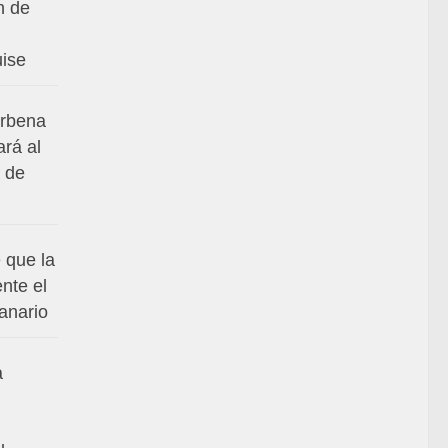
n de
uise
erbena
ará al
 de
 que la
nte el
anario
a