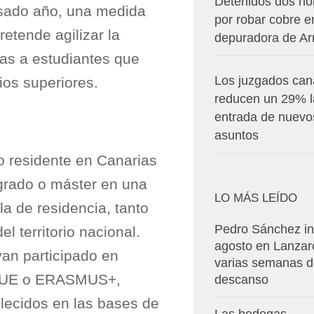
Detenidos dos h
sado año, una medida
por robar cobre e
etende agilizar la
depuradora de Arr
das a estudiantes que
Los juzgados can
ios superiores.
reducen un 29% l
entrada de nuevo
asuntos
 residente en Canarias
 grado o máster en una
LO MÁS LEÍDO
la de residencia, tanto
Pedro Sánchez in
l territorio nacional.
agosto en Lanzar
an participado en
varias semanas 
SICUE o ERASMUS+,
descanso
lecidos en las bases de