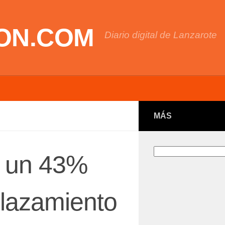
ON.COM
Diario digital de Lanzarote
MÁS
Buscar
 un 43%
plazamiento