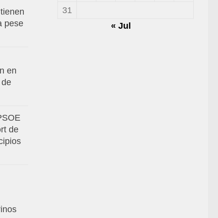
31
tienen
va pese
« Jul
an en
 de
 PSOE
rt de
cipios
rinos