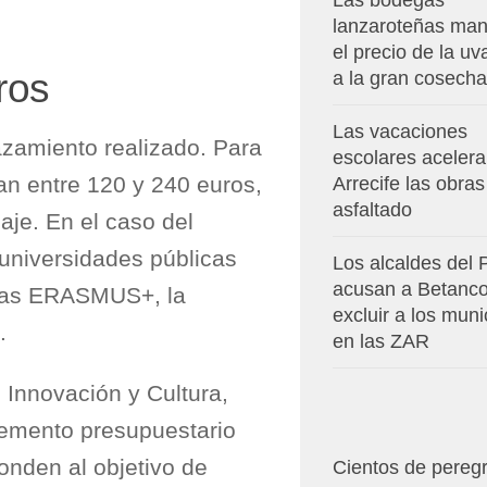
Las bodegas
lanzaroteñas man
el precio de la u
ros
a la gran cosecha
Las vacaciones
azamiento realizado. Para
escolares aceler
lan entre 120 y 240 euros,
Arrecife las obras
asfaltado
aje. En el caso del
universidades públicas
Los alcaldes del
acusan a Betanco
amas ERASMUS+, la
excluir a los muni
.
en las ZAR
 Innovación y Cultura,
cremento presupuestario
onden al objetivo de
Cientos de pereg