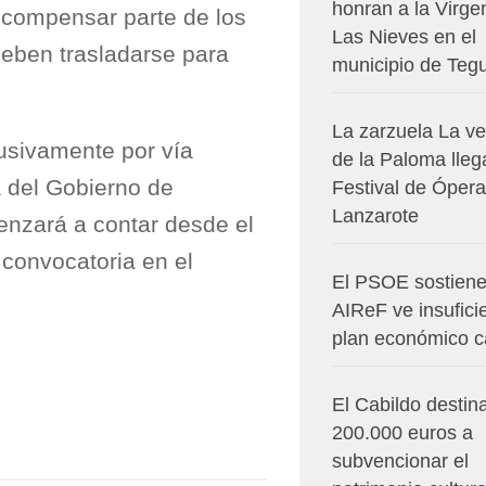
honran a la Virge
 compensar parte de los
Las Nieves en el
eben trasladarse para
municipio de Teg
La zarzuela La v
usivamente por vía
de la Paloma lleg
a del Gobierno de
Festival de Ópera
Lanzarote
enzará a contar desde el
a convocatoria en el
El PSOE sostiene
AIReF ve insuficie
plan económico c
El Cabildo destin
200.000 euros a
subvencionar el