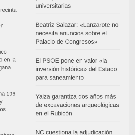
universitarias
recinta
Beatriz Salazar: «Lanzarote no
en
necesita anuncios sobre el
Palacio de Congresos»
ico
o en la
El PSOE pone en valor «la
 gana
inversión histórica» del Estado
para saneamiento
ma 196
Yaiza garantiza dos años más
 y
de excavaciones arqueológicas
los
en el Rubicón
NC cuestiona la adjudicación