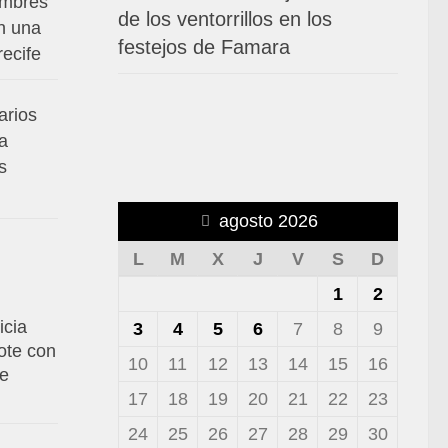
ombres
de los ventorrillos en los
n una
festejos de Famara
ecife
arios
a
s
agosto 2026
L
M
X
J
V
S
D
1
2
icia
3
4
5
6
7
8
9
ote con
10
11
12
13
14
15
16
de
17
18
19
20
21
22
23
24
25
26
27
28
29
30