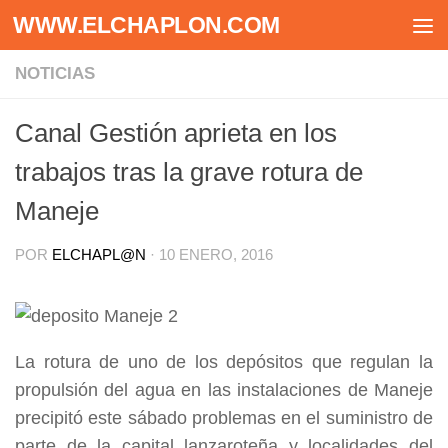
WWW.ELCHAPLON.COM
Saltar al contenido
NOTICIAS
Canal Gestión aprieta en los
trabajos tras la grave rotura de
Maneje
POR
ELCHAPL@N
·
10 ENERO, 2016
La rotura de uno de los depósitos que regulan la
propulsión del agua en las instalaciones de Maneje
precipitó este sábado problemas en el suministro de
parte de la capital lanzaroteña y localidades del