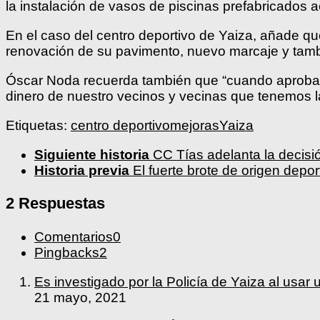
la instalación de vasos de piscinas prefabricado
En el caso del centro deportivo de Yaiza, añade qu
renovación de su pavimento, nuevo marcaje y tambié
Óscar Noda recuerda también que “cuando aprob
dinero de nuestro vecinos y vecinas que tenemos la
Etiquetas:
centro deportivo
mejoras
Yaiza
Siguiente historia
CC Tías adelanta la decisió
Historia previa
El fuerte brote de origen depo
2 Respuestas
Comentarios
0
Pingbacks
2
Es investigado por la Policía de Yaiza al u
21 mayo, 2021