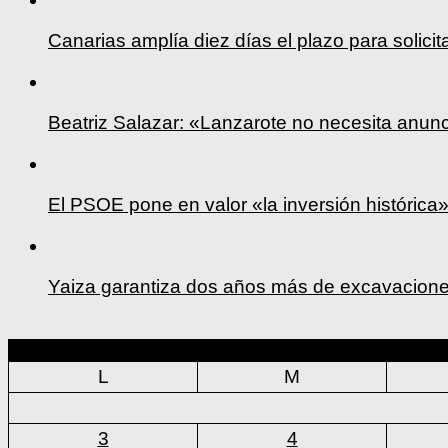
Canarias amplía diez días el plazo para solicit
Beatriz Salazar: «Lanzarote no necesita anun
El PSOE pone en valor «la inversión históric
Yaiza garantiza dos años más de excavacione
L
M
3
4