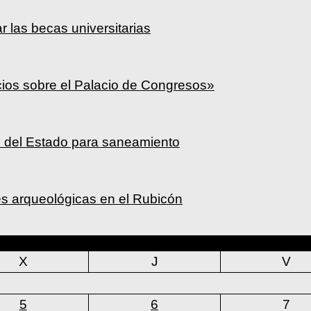
ar las becas universitarias
cios sobre el Palacio de Congresos»
a» del Estado para saneamiento
s arqueológicas en el Rubicón
agosto 2026
X
J
V
5
6
7