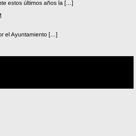
te estos últimos años la […]
M
or el Ayuntamiento […]