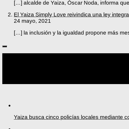
[…] alcalde de Yaiza, Óscar Noda, informa que 
El Yaiza Simply Love reivindica una ley int
24 mayo, 2021
[…] la inclusión y la igualdad propone más me
Seguir:
Yaiza busca cinco policías locales mediante c