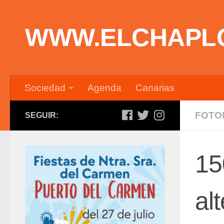
Saltar al contenido
WWW.ELCHAPL
Sociedad
Agenda
Canarias
FOTO
SEGUIR:
15
al