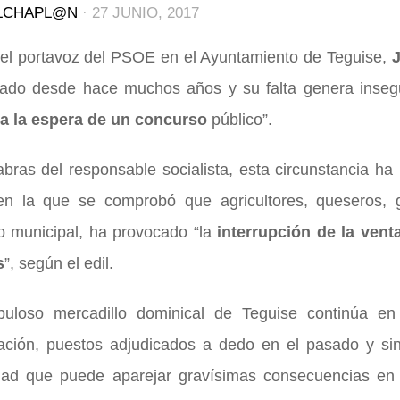
LCHAPL@N
·
27 JUNIO, 2017
el portavoz del PSOE en el Ayuntamiento de Teguise,
J
cado desde hace muchos años y su falta genera insegu
a la espera de un concurso
público”.
bras del responsable socialista, esta circunstancia ha
en la que se comprobó que agricultores, queseros, g
o municipal, ha provocado “la
interrupción de la vent
s
”, según el edil.
puloso mercadillo dominical de Teguise continúa en 
zación, puestos adjudicados a dedo en el pasado y si
dad que puede aparejar gravísimas consecuencias en c