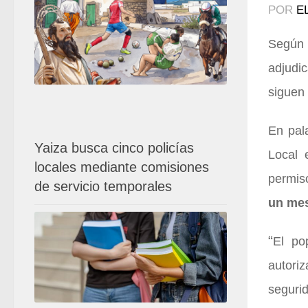
POR
E
Según 
adjudi
siguen
En pala
Yaiza busca cinco policías
Local 
locales mediante comisiones
permis
de servicio temporales
un me
“
El po
autori
seguri