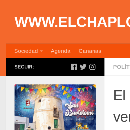
Saltar al contenido
WWW.ELCHAPL
Sociedad
Agenda
Canarias
POLÍT
SEGUIR:
El
ve