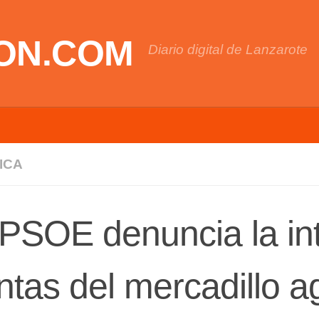
ON.COM
Diario digital de Lanzarote
ICA
 PSOE denuncia la int
ntas del mercadillo ag