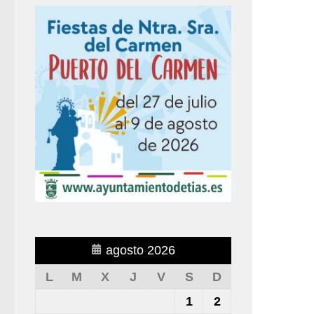
agosto 2026
L
M
X
J
V
S
D
1
2